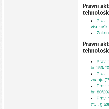
Pravni akt
tehnološk
Pravil
visokošk
Zakoni
Pravni akt
tehnološko
Pravil
br 159/2
Pravil
zvanja ("
Pravil
br. 80/20
Pravil
("Sl. gla