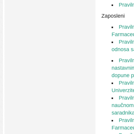
Pravil
Zaposleni
Pravil
Farmaceu
Pravil
odnosa s
Pravil
nastavni
dopune pr
Pravil
Univerzi
Pravil
naučnom 
saradnika
Pravil
Farmaceu