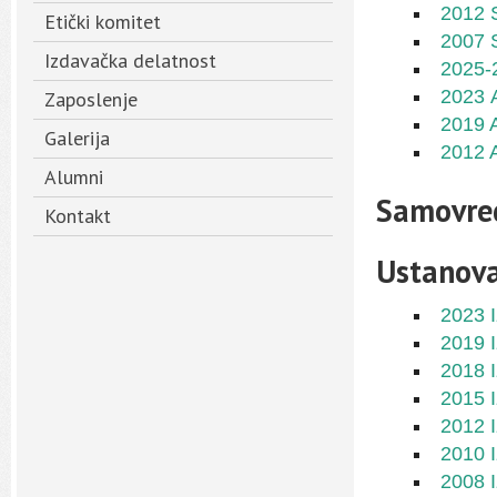
2012 S
Etički komitet
2007 S
Izdavačka delatnost
2025-
2023 A
Zaposlenje
2019 A
Galerija
2012 A
Alumni
Samovre
Kontakt
Ustanov
2023 
2019 
2
018 
2
015 
2
012 
2
010 
2
008 