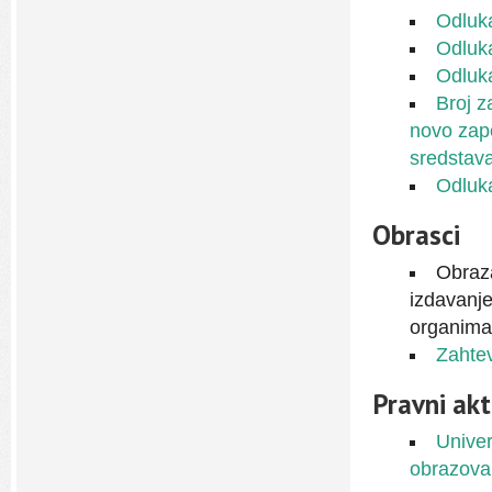
Odluka
Odluk
Odluka
Broj z
novo zapo
sredstav
Odluka
Obrasci
Obraz
izdavanje
organima 
Zahtev
Pravni ak
Univer
obrazova