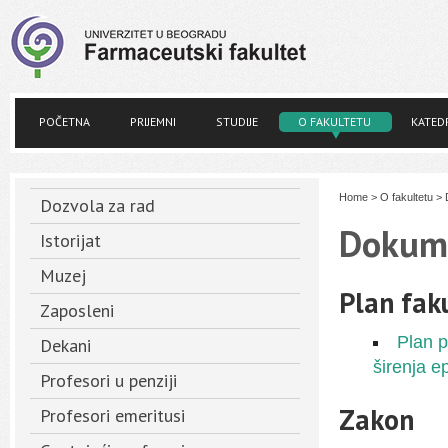
POČETNA
PRIJEMNI
STUDIJE
O FAKULTETU
KATED
Home
>
O fakultetu
>
Dozvola za rad
Dokum
Istorijat
Muzej
Plan fak
Zaposleni
Plan p
Dekani
širenja e
Profesori u penziji
Zakon
Profesori emeritusi