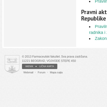
Pravil
Pravni akt
Republike 
Pravil
radnika i
Zakoni
© 2013 Farmaceutski fakultet. Sva prava zadržana.
11221 BEOGRAD, VOJVODE STEPE 450
IMENIK
LIČNA KARTA
Webmail
Forum
Mapa sajta