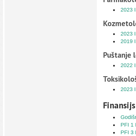
2023 
Kozmetol
2023 
2019 
Puštanje 
2022 
Toksikolo
2023 
Finansijs
Godišn
PFI 1 
PFI 3 