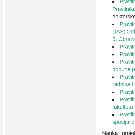
Pravil
Pravilni
doktorske
Pravil
DAS
;
Od
5
;
Obraz
Pravil
Pravil
Pravil
dopune pr
Pravil
radnika i
Pravil
Pravil
fakultetu
Pravil
specijaliz
Nauka i projek