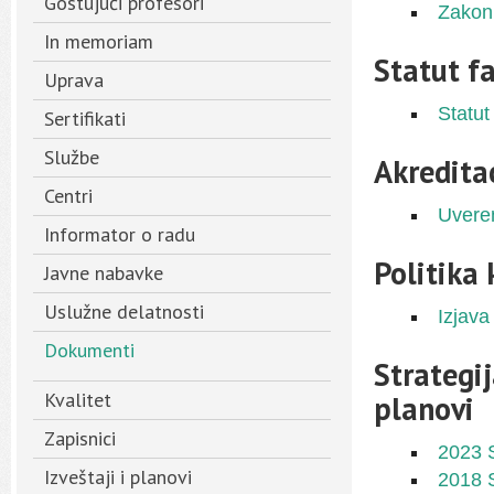
Gostujući profesori
Zakon
In memoriam
Statut f
Uprava
Statut
Sertifikati
Službe
Akredita
Centri
Uveren
Informator o radu
Politika 
Javne nabavke
Uslužne delatnosti
Izjava 
Dokumenti
Strategi
Kvalitet
planovi
Zapisnici
2023 S
Izveštaji i planovi
2018 S