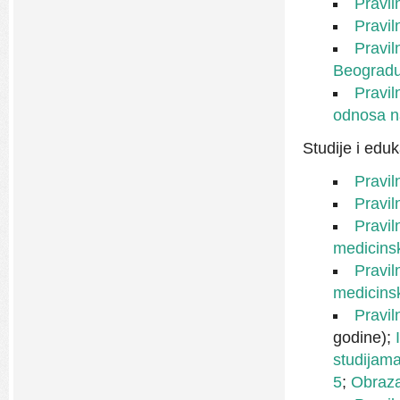
Pravil
Pravil
Pravil
Beogradu
Pravil
odnosa n
Studije i eduk
Pravil
Pravil
Pravil
medicins
Pravil
medicinsk
Pravi
godine);
studijam
5
;
Obraz