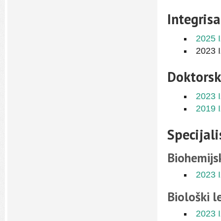
Integris
2025 
2023 
Doktorsk
2023 
2019 
Specijal
Biohemijs
2023 
Biološki l
2023 