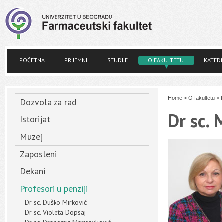
POČETNA
PRIJEMNI
STUDIJE
O FAKULTETU
KATED
Home
>
O fakultetu
>
Dozvola za rad
Dr sc.
Istorijat
Muzej
Zaposleni
Dekani
Profesori u penziji
Dr sc. Duško Mirković
Dr sc. Violeta Dopsaj