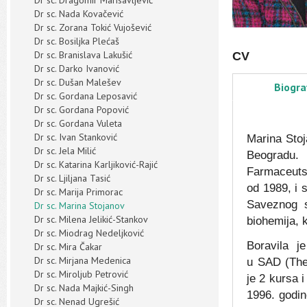
Dr sc. Dragomir Marisavlјević
Dr sc. Nada Kovačević
Dr sc. Zorana Tokić Vujošević
Dr sc. Bosiljka Plećaš
Dr sc. Branislava Lakušić
CV
Dr sc. Darko Ivanović
Dr sc. Dušan Malešev
Biogra
Dr sc. Gordana Leposavić
Dr sc. Gordana Popović
Dr sc. Gordana Vuleta
Dr sc. Ivan Stanković
Marina Stoj
Dr sc. Jela Milić
Beogradu.
Dr sc. Katarina Karljiković-Rajić
Farmaceutsk
Dr sc. Ljiljana Tasić
od 1989, i 
Dr sc. Marija Primorac
Saveznog s
Dr sc. Marina Stojanov
Dr sc. Milena Jelikić-Stankov
biohemija, k
Dr sc. Miodrag Nedeljković
Boravila j
Dr sc. Mira Čakar
Dr sc. Mirjana Medenica
u
SAD
(The
Dr sc. Miroljub Petrović
je 2 kursa 
Dr sc. Nada Majkić-Singh
1996. godin
Dr sc. Nenad Ugrešić