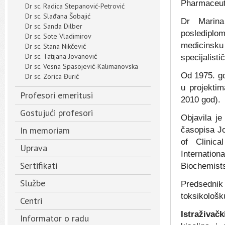
Pharmaceuti
Dr sc. Radica Stepanović-Petrović
Dr sc. Slađana Šobajić
Dr Marina
Dr sc. Sanda Dilber
poslediplo
Dr sc. Sote Vladimirov
medicinsk
Dr sc. Stana Nikčević
Dr sc. Tatijana Jovanović
specijalisti
Dr sc. Vesna Spasojević-Kalimanovska
Od 1975. go
Dr sc. Zorica Đurić
u projekti
Profesori emeritusi
2010 god).
Gostujući profesori
Objavila j
In memoriam
časopisa Jo
of Clinica
Uprava
Internation
Sertifikati
Biochemist
Službe
Predsedni
toksikološk
Centri
Istraživačk
Informator o radu