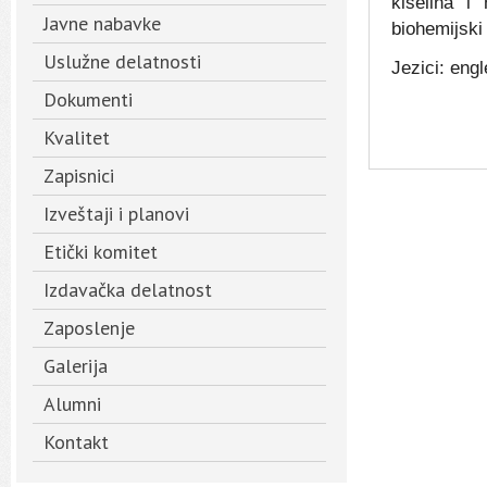
kiselina i 
Javne nabavke
biohemijski 
Uslužne delatnosti
Jezici: eng
Dokumenti
Kvalitet
Zapisnici
Izveštaji i planovi
Etički komitet
Izdavačka delatnost
Zaposlenje
Galerija
Alumni
Kontakt