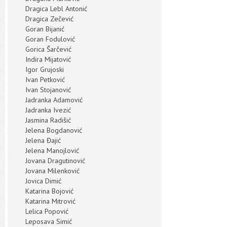
Dragica Lebl Antonić
Dragica Zečević
Goran Bijanić
Goran Fodulović
Gorica Šarčević
Indira Mijatović
Igor Grujoski
Ivan Petković
Ivan Stojanović
Jadranka Adamović
Jadranka Ivezić
Jasmina Radišić
Jelena Bogdanović
Jelena Đajić
Jelena Manojlović
Jovana Dragutinović
Jovana Milenković
Jovica Dimić
Katarina Bojović
Katarina Mitrović
Lelica Popović
Leposava Simić