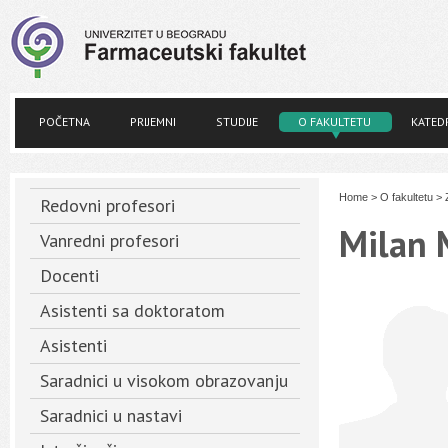
POČETNA
PRIJEMNI
STUDIJE
O FAKULTETU
KATED
Home
>
O fakultetu
>
Redovni profesori
Milan 
Vanredni profesori
Docenti
Asistenti sa doktoratom
Asistenti
Saradnici u visokom obrazovanju
Saradnici u nastavi