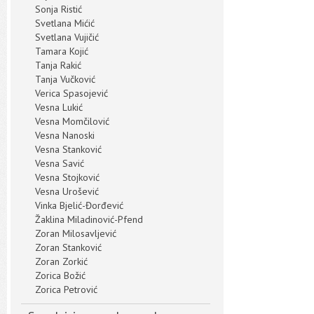
Sonja Ristić
Svetlana Mićić
Svetlana Vujičić
Tamara Kojić
Tanja Rakić
Tanja Vučković
Verica Spasojević
Vesna Lukić
Vesna Momčilović
Vesna Nanoski
Vesna Stanković
Vesna Savić
Vesna Stojković
Vesna Urošević
Vinka Bjelić-Đorđević
Žaklina Miladinović-Pfend
Zoran Milosavljević
Zoran Stanković
Zoran Zorkić
Zorica Božić
Zorica Petrović