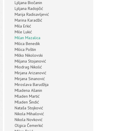
Ljiljana Biočanin
Ljiljana Radojičić
Marija Radisavljević
Marina Karadžić
Mila Erkić
Mile Lukić
Milan Mazalica
Milica Benedik
Milica Poštin
Milko Nikolovski
Miljana Stojanović
Miodrag Nikolić
Mirjana Arizanović
Mirjana Sinanović
Miroslava Barudžija
Mladena Ašanin
Mladen Martić
Mladen Šindić
Nataša Stojković
Nikola Mihailović
Nikola Novković
Olgica Čemerkić