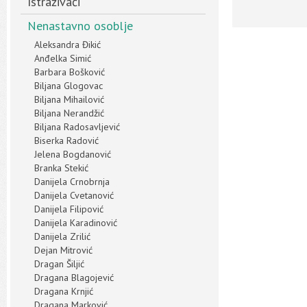
Istraživači
Nenastavno osoblje
Aleksandra Đikić
Anđelka Simić
Barbara Bošković
Biljana Glogovac
Biljana Mihailović
Biljana Nerandžić
Biljana Radosavljević
Biserka Radović
Jelena Bogdanović
Branka Stekić
Danijela Crnobrnja
Danijela Cvetanović
Danijela Filipović
Danijela Karadinović
Danijela Zrilić
Dejan Mitrović
Dragan Šiljić
Dragana Blagojević
Dragana Krnjić
Dragana Marković