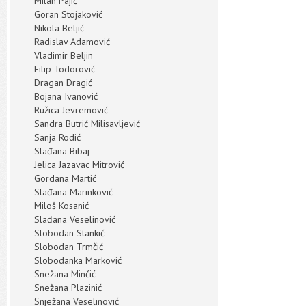
Milan Pajić
Goran Stojaković
Nikola Beljić
Radislav Adamović
Vladimir Beljin
Filip Todorović
Dragan Dragić
Bojana Ivanović
Ružica Jevremović
Sandra Butrić Milisavljević
Sanja Rodić
Slađana Bibaj
Jelica Jazavac Mitrović
Gordana Martić
Slađana Marinković
Miloš Kosanić
Slađana Veselinović
Slobodan Stankić
Slobodan Trmčić
Slobodanka Marković
Snežana Minčić
Snežana Plazinić
Snježana Veselinović