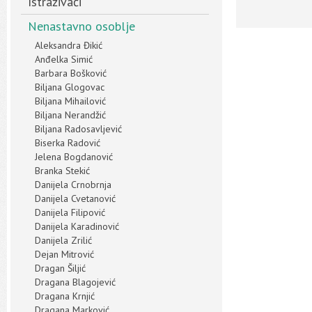
Istraživači
Nenastavno osoblje
Aleksandra Đikić
Anđelka Simić
Barbara Bošković
Biljana Glogovac
Biljana Mihailović
Biljana Nerandžić
Biljana Radosavljević
Biserka Radović
Jelena Bogdanović
Branka Stekić
Danijela Crnobrnja
Danijela Cvetanović
Danijela Filipović
Danijela Karadinović
Danijela Zrilić
Dejan Mitrović
Dragan Šiljić
Dragana Blagojević
Dragana Krnjić
Dragana Marković