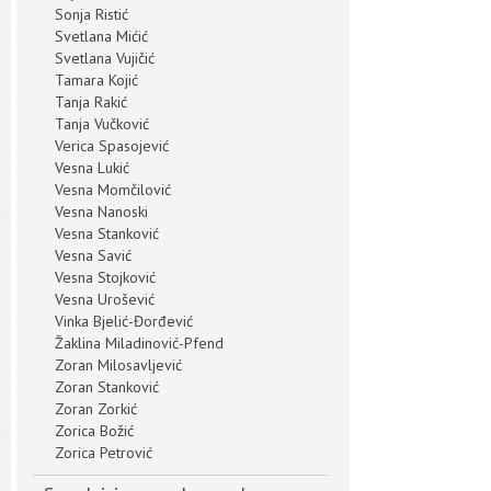
Sonja Ristić
Svetlana Mićić
Svetlana Vujičić
Tamara Kojić
Tanja Rakić
Tanja Vučković
Verica Spasojević
Vesna Lukić
Vesna Momčilović
Vesna Nanoski
Vesna Stanković
Vesna Savić
Vesna Stojković
Vesna Urošević
Vinka Bjelić-Đorđević
Žaklina Miladinović-Pfend
Zoran Milosavljević
Zoran Stanković
Zoran Zorkić
Zorica Božić
Zorica Petrović