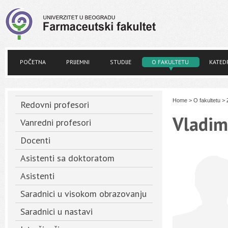
POČETNA
PRIJEMNI
STUDIJE
O FAKULTETU
KATED
Home
>
O fakultetu
>
Redovni profesori
Vladimi
Vanredni profesori
Docenti
Asistenti sa doktoratom
Asistenti
Saradnici u visokom obrazovanju
Saradnici u nastavi