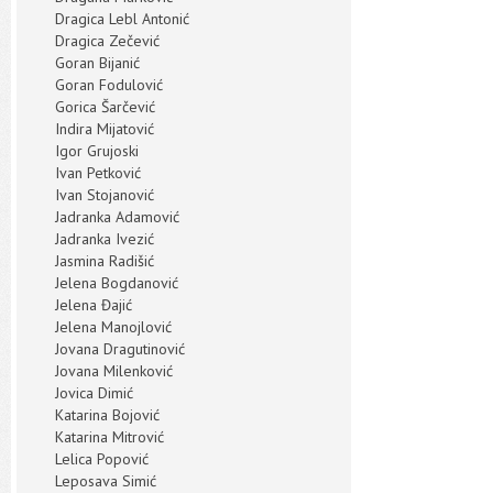
Dragica Lebl Antonić
Dragica Zečević
Goran Bijanić
Goran Fodulović
Gorica Šarčević
Indira Mijatović
Igor Grujoski
Ivan Petković
Ivan Stojanović
Jadranka Adamović
Jadranka Ivezić
Jasmina Radišić
Jelena Bogdanović
Jelena Đajić
Jelena Manojlović
Jovana Dragutinović
Jovana Milenković
Jovica Dimić
Katarina Bojović
Katarina Mitrović
Lelica Popović
Leposava Simić