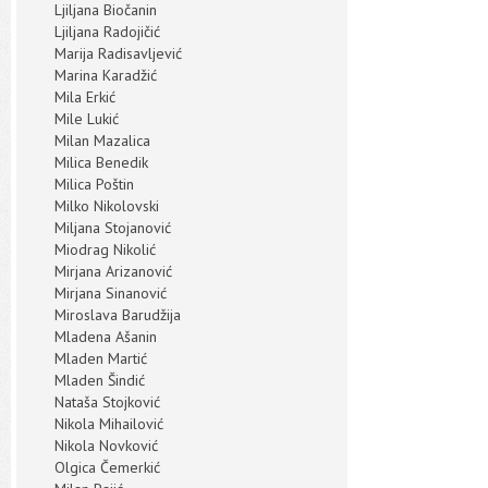
Ljiljana Biočanin
Ljiljana Radojičić
Marija Radisavljević
Marina Karadžić
Mila Erkić
Mile Lukić
Milan Mazalica
Milica Benedik
Milica Poštin
Milko Nikolovski
Miljana Stojanović
Miodrag Nikolić
Mirjana Arizanović
Mirjana Sinanović
Miroslava Barudžija
Mladena Ašanin
Mladen Martić
Mladen Šindić
Nataša Stojković
Nikola Mihailović
Nikola Novković
Olgica Čemerkić