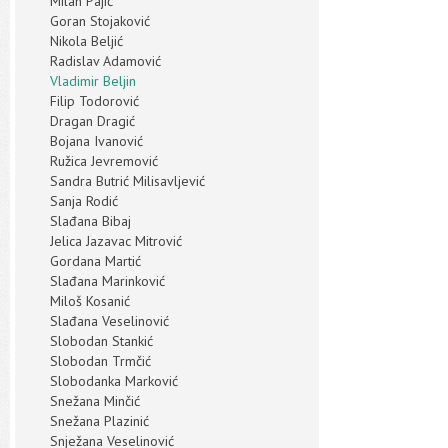
Milan Pajić
Goran Stojaković
Nikola Beljić
Radislav Adamović
Vladimir Beljin
Filip Todorović
Dragan Dragić
Bojana Ivanović
Ružica Jevremović
Sandra Butrić Milisavljević
Sanja Rodić
Slađana Bibaj
Jelica Jazavac Mitrović
Gordana Martić
Slađana Marinković
Miloš Kosanić
Slađana Veselinović
Slobodan Stankić
Slobodan Trmčić
Slobodanka Marković
Snežana Minčić
Snežana Plazinić
Snježana Veselinović