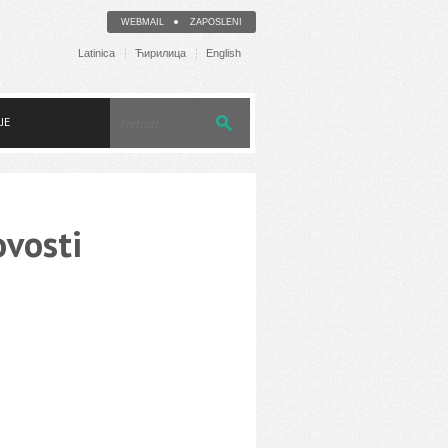
WEBMAIL
ZAPOSLENI
Latinica
Ћирилица
English
JE
ovosti