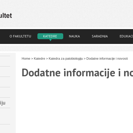
O FAKULTETU
KATEDRE
NAUKA
SARADNJA
EDUKACI
Home
>
Katedre
>
Katedra za patobiologiju
>
Dodatne informacije i novosti
Dodatne informacije i n
iju