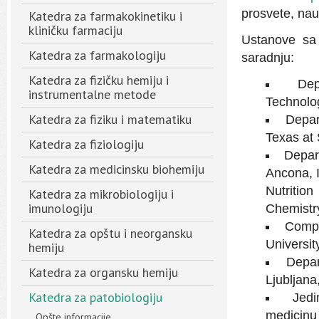
prosvete, nau
Katedra za farmakokinetiku i
kliničku farmaciju
Ustanove sa 
Katedra za farmakologiju
saradnju:
Katedra za fizičku hemiju i
Dep
instrumentalne metode
Technolog
Katedra za fiziku i matematiku
Depar
Texas at
Katedra za fiziologiju
Depart
Katedra za medicinsku biohemiju
Ancona, I
Nutritio
Katedra za mikrobiologiju i
imunologiju
Chemistry
Compu
Katedra za opštu i neorgansku
Universit
hemiju
Depar
Katedra za organsku hemiju
Ljubljana
Katedra za patobiologiju
Jedi
medicinu 
Opšte informacije