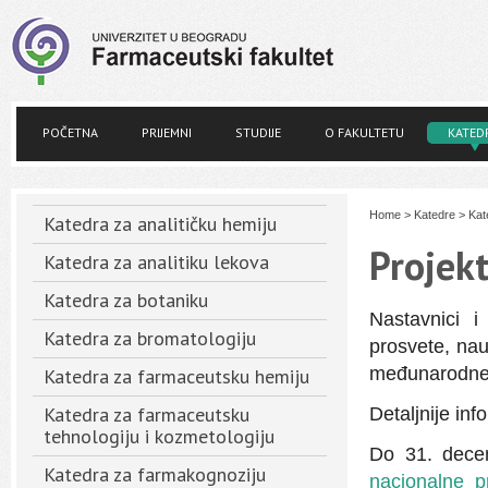
POČETNA
PRIJEMNI
STUDIJE
O FAKULTETU
KATED
Home
>
Katedre
>
Kat
Katedra za analitičku hemiju
Projekt
Katedra za analitiku lekova
Katedra za botaniku
Nastavnici i
Katedra za bromatologiju
prosvete, nau
međunarodne 
Katedra za farmaceutsku hemiju
Katedra za farmaceutsku
Detaljnije inf
tehnologiju i kozmetologiju
Do 31. decem
Katedra za farmakognoziju
nacionalne p