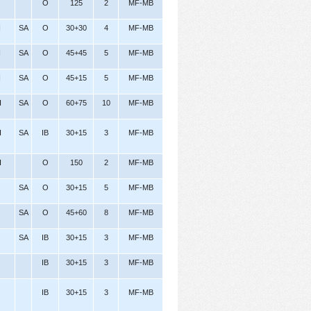
O
125
2
MF-MB
I
SA
O
30+30
4
MF-MB
I
SA
O
45+45
5
MF-MB
I
SA
O
45+15
5
MF-MB
I
SA
O
60+75
10
MF-MB
I
SA
IB
30+15
3
MF-MB
I
O
150
2
MF-MB
SA
O
30+15
5
MF-MB
SA
O
45+60
8
MF-MB
SA
IB
30+15
3
MF-MB
IB
30+15
3
MF-MB
IB
30+15
3
MF-MB