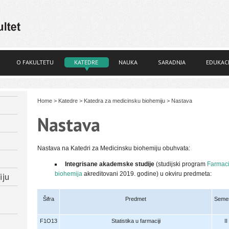
O FAKULTETU
KATEDRE
NAUKA
SARADNJA
EDUKACI
Home
>
Katedre
>
Katedra za medicinsku biohemiju
>
Nastava
Nastava
Nastava na Katedri za Medicinsku biohemiju obuhvata:
Integrisane akademske studije
(studijski program
Farmaci
biohemija
akreditovani 2019. godine) u okviru predmeta:
iju
Šifra
Predmet
Semes
F1O13
Statistika u farmaciji
II