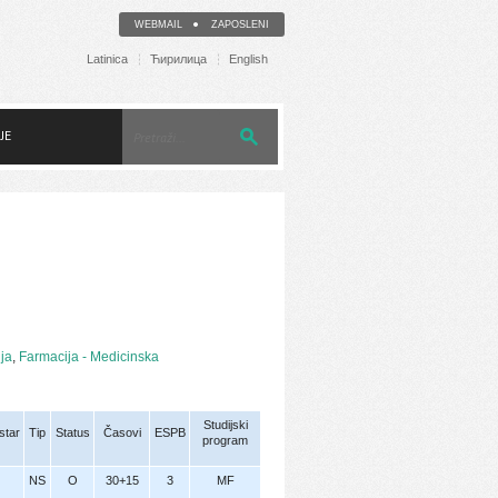
WEBMAIL
ZAPOSLENI
Latinica
Ћирилица
English
JE
ja
,
Farmacija - Medicinska
Studijski
tar
Tip
Status
Časovi
ESPB
program
NS
O
30+15
3
MF