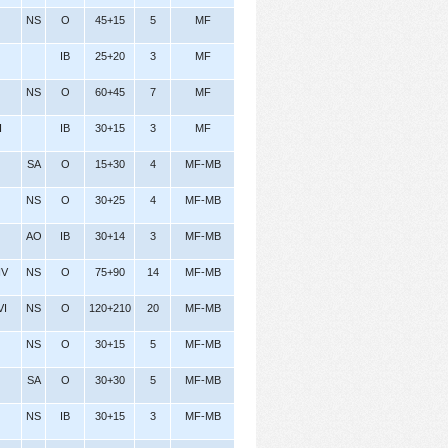
NS
O
45+15
5
MF
IB
25+20
3
MF
NS
O
60+45
7
MF
I
IB
30+15
3
MF
SA
O
15+30
4
MF-MB
NS
O
30+25
4
MF-MB
AO
IB
30+14
3
MF-MB
 IV
NS
O
75+90
14
MF-MB
VI
NS
O
120+210
20
MF-MB
NS
O
30+15
5
MF-MB
SA
O
30+30
5
MF-MB
NS
IB
30+15
3
MF-MB