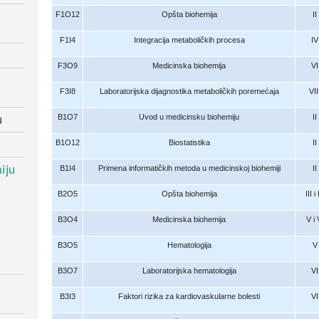
F1O12
Opšta biohemija
II
F1I4
Integracija metaboličkih procesa
IV
F3O9
Medicinska biohemija
VI
F3I8
Laboratorijska dijagnostika metaboličkih poremećaja
VII
u
B1O7
Uvod u medicinsku biohemiju
II
B1O12
Biostatistika
II
iju
B1I4
Primena informatičkih metoda u medicinskoj biohemiji
II
B2O5
Opšta biohemija
III i
B3O4
Medicinska biohemija
V i 
B3O5
Hematologija
V
B3O7
Laboratorijska hematologija
VI
B3I3
Faktori rizika za kardiovaskularne bolesti
VI