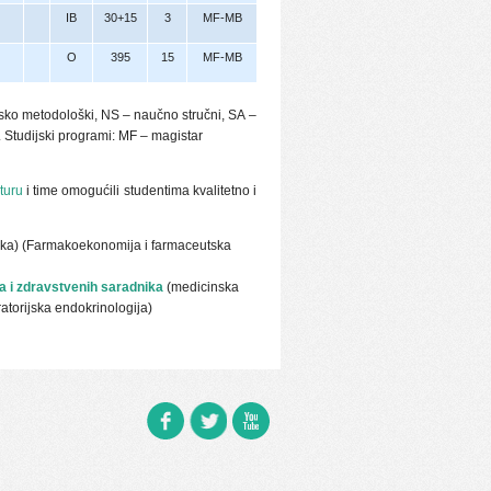
IB
30+15
3
MF-MB
O
395
15
MF-MB
sko metodološki, NS – naučno stručni, SА –
. Studijski programi: MF – magistar
turu
i time omogućili studentima kvalitetno i
ika) (Farmakoekonomija i farmaceutska
ika i zdravstvenih saradnika
(medicinska
atorijska endokrinologija)