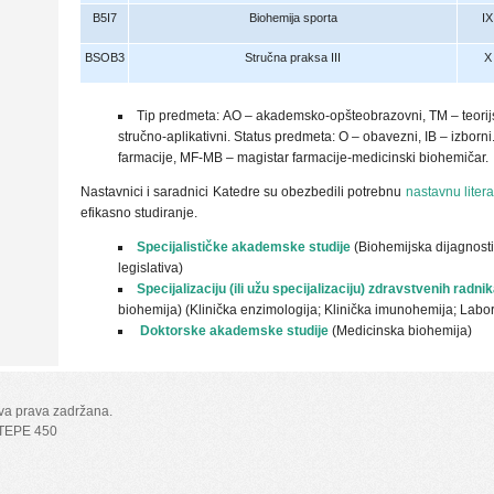
B5I7
Biohemija sporta
IX
BSOB3
Stručna praksa III
X
Tip predmeta: АO – akademsko-opšteobrazovni, TM – teorij
stručno-aplikativni. Status predmeta: O – obavezni, IB – izborni
farmacije, MF-MB – magistar farmacije-medicinski biohemičar.
Nastavnici i saradnici Katedre su obezbedili potrebnu
nastavnu litera
efikasno studiranje.
Specijalističke akademske studije
(Biohemijska dijagnost
legislativa)
Specijalizaciju (ili užu specijalizaciju) zdravstvenih radn
biohemija) (Klinička enzimologija; Klinička imunohemija; Labor
Doktorske akademske studije
(Medicinska biohemija)
Sva prava zadržana.
TEPE 450