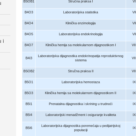
u
BSOB1
Stručna praksa I
VI
B4O3
Laboratorijska statistika
VI
B4O4
Klinička enzimologija
VI
B4O5
Laboratorijska endokrinologija
VI
 i
B4O7
Klinička hemija sa molekularnom dijagnostikom I
VII
Laboratorijska dijagnostika endokrinopatija reproduktivnog
B4I3
VII
sistema
BSOB2
Stručna praksa II
VII
B5O1
Laboratorijska hemostaza
IX
B5O3
Klinička hemija sa molekularnom dijagnostikom II
IX
B5I1
Prenatalna dijagnostika i skrining u trudnoći
IX
B5I4
Laboratorijski menadžment i osiguranje kvaliteta
IX
Laboratorijska dijagnostika poremećaja u pedijatrijskoj
B5I6
IX
populaciji