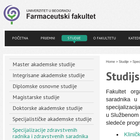
POČETNA
PRIJEMNI
STUDIJE
O FAKULTETU
KATED
Home
>
Studije
>
Spec
Master akademske studije
Studij
Integrisane akademske studije
Diplomske osnovne studije
Fakultet org
Magistarske studije
saradnika u 
specijalizaci
Doktorske akademske studije
u Službenom g
Specijalističke akademske studije
sledeće prog
Specijalizacije zdravstvenih
Klinič
radnika i zdravstvenih saradnika