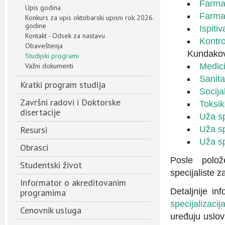
Farma
Upis godina
Farma
Konkurs za upis oktobarski upisni rok 2026.
godine
Ispiti
Kontakt - Odsek za nastavu
Kontro
Obaveštenja
Kundakov
Studijski programi
Važni dokumenti
Medic
Sanita
Kratki program studija
Socija
Završni radovi i Doktorske
Toksik
disertacije
Uža sp
Resursi
Uža sp
Uža sp
Obrasci
Posle polože
Studentski život
specijaliste 
Informator o akreditovanim
Detaljnije in
programima
specijalizaci
Cenovnik usluga
uređuju uslov