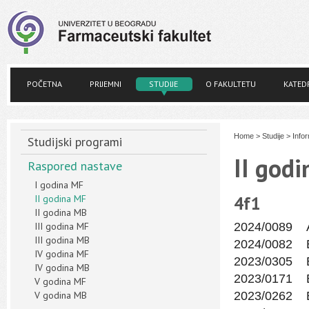
POČETNA
PRIJEMNI
STUDIJE
O FAKULTETU
KATED
Home
>
Studije
>
Info
Studijski programi
II god
Raspored nastave
I godina MF
4f1
II godina MF
II godina MB
III godina MF
2024/0089 
III godina MB
2024/0082 
IV godina MF
2023/0305 
IV godina MB
2023/0171 В
V godina MF
V godina MB
2023/0262 