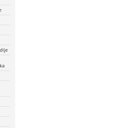
e
dije
ika