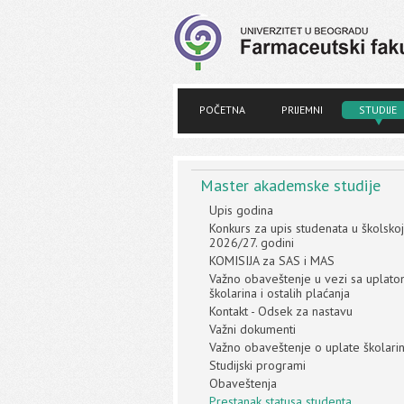
POČETNA
PRIJEMNI
STUDIJE
Master akademske studije
Upis godina
Konkurs za upis studenata u školskoj
2026/27. godini
KOMISIJA za SAS i MAS
Važno obaveštenje u vezi sa uplat
školarina i ostalih plaćanja
Kontakt - Odsek za nastavu
Važni dokumenti
Važno obaveštenje o uplate školari
Studijski programi
Obaveštenja
Prestanak statusa studenta