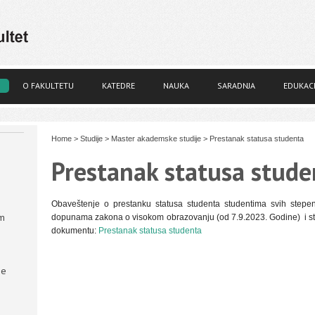
O FAKULTETU
KATEDRE
NAUKA
SARADNJA
EDUKACI
Home
>
Studije
>
Master akademske studije
>
Prestanak statusa studenta
Prestanak statusa stude
Obaveštenje o prestanku statusa studenta studentima svih ste
om
dopunama zakona o visokom obrazovanju (od 7.9.2023. Godine) i sta
dokumentu:
Prestanak statusa studenta
ne