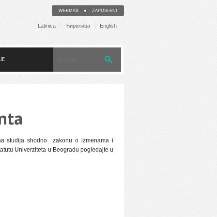
WEBMAIL
ZAPOSLENI
Latinica
Ћирилица
English
JE
nta
pena studija shodno zakonu o izmenama i
tutu Univerziteta u Beogradu pogledajte u