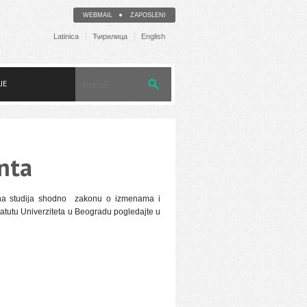
WEBMAIL
ZAPOSLENI
Latinica
Ћирилица
English
JE
nta
pena studija shodno zakonu o izmenama i
tutu Univerziteta u Beogradu pogledajte u