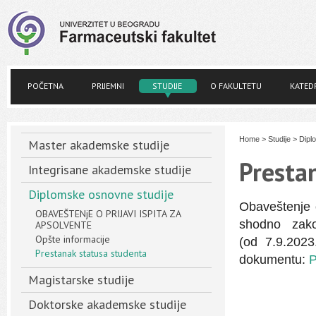
POČETNA
PRIJEMNI
STUDIJE
O FAKULTETU
KATED
Home
>
Studije
>
Dipl
Master akademske studije
Presta
Integrisane akademske studije
Diplomske osnovne studije
Obaveštenje 
OBAVEŠTENjE O PRIJAVI ISPITA ZA
shodno zako
APSOLVENTE
Opšte informacije
(od 7.9.2023
Prestanak statusa studenta
dokumentu:
P
Magistarske studije
Doktorske akademske studije