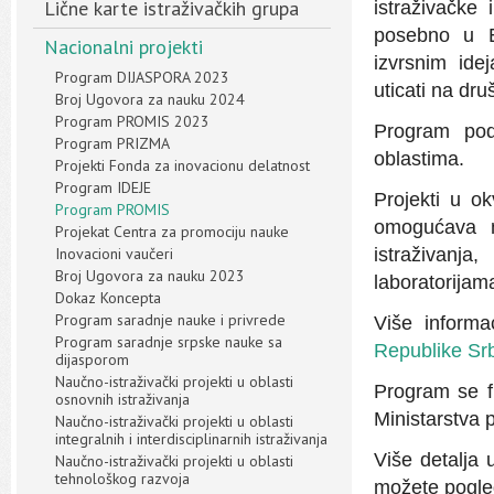
Lične karte istraživačkih grupa
istraživačke
posebno u Ev
Nacionalni projekti
izvrsnim ide
Program DIJASPORA 2023
uticati na dru
Broj Ugovora za nauku 2024
Program PROMIS 2023
Program pod
Program PRIZMA
oblastima.
Projekti Fonda za inovacionu delatnost
Program IDEJE
Projekti u 
Program PROMIS
omogućava m
Projekat Centra za promociju nauke
Inovacioni vaučeri
istraživanj
Broj Ugovora za nauku 2023
laboratorijama
Dokaz Koncepta
Program saradnje nauke i privrede
Više informa
Program saradnje srpske nauke sa
Republike Srb
dijasporom
Naučno-istraživački projekti u oblasti
Program se f
osnovnih istraživanja
Ministarstva 
Naučno-istraživački projekti u oblasti
integralnih i interdisciplinarnih istraživanja
Više detalja
Naučno-istraživački projekti u oblasti
tehnološkog razvoja
možete pogled