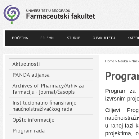
POČETNA
PRIJEMNI
STUDIJE
O FAKULTETU
KATED
Home
>
Nauka
>
Nacio
Aktuelnosti
Progr
PANDA alijansa
Archives of Pharmacy/Arhiv za
Program za 
farmaciju - journal/časopis
izvrsnim proje
Institucionalno finansiranje
naučnoistraživačkog rada
Ciljevi Pro
naučnoistraži
Opšte informacije
u ranoj fazi 
Program rada
projektima, 