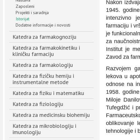
Nastava
Nakon izdvaj
Zaposleni
1945. godine
Projekti i saradnja
intenzivno 
Istorijat
Dodatne informacije i novosti
farmaciju i v
je funkcional
Katedra za farmakognoziju
za naučnoistr
Katedra za farmakokinetiku i
Institut je 
kliničku farmaciju
Zavod za farm
Katedra za farmakologiju
Razvojem gal
Katedra za fizičku hemiju i
lekova u apo
instrumentalne metode
odnose na in
1958. godine
Katedra za fiziku i matematiku
Miloje Danilo
Katedra za fiziologiju
Tufegdžić i p
Katedra za medicinsku biohemiju
Farmaceutsko
oblikovanje 
Katedra za mikrobiologiju i
tehnologije i 
imunologiju