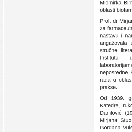
Miomirka Bir
oblasti biofar
Prof. dr Mirj
za farmaceuts
nastavu i na
angažovala 
stručne liter
Institutu i 
laboratorija
neposredne k
rada u oblas
prakse.
Od 1939. go
Katedre, ruko
Danilović (1
Mirjana Stup
Gordana Vule