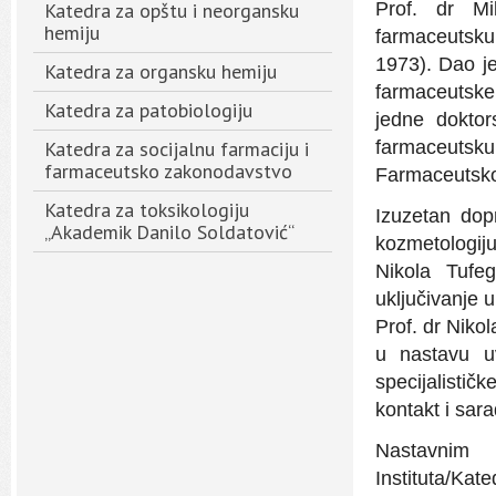
Katedra za opštu i neorgansku
Prof. dr Mi
hemiju
farmaceutsku
1973). Dao je
Katedra za organsku hemiju
farmaceutske
Katedra za patobiologiju
jedne doktor
Katedra za socijalnu farmaciju i
farmaceuts
farmaceutsko zakonodavstvo
Farmaceutsko
Katedra za toksikologiju
Izuzetan dopr
„Akademik Danilo Soldatović“
kozmetologiju
Nikola Tufe
uključivanje 
Prof. dr Niko
u nastavu uv
specijalistič
kontakt i sar
Nastavnim 
Instituta/Kat