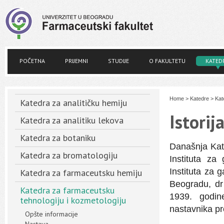
POČETNA
PRIJEMNI
STUDIJE
O FAKULTETU
KATED
Home
>
Katedre
>
Kat
Katedra za analitičku hemiju
Istorij
Katedra za analitiku lekova
Katedra za botaniku
Današnja Kate
Katedra za bromatologiju
Instituta za
Instituta za 
Katedra za farmaceutsku hemiju
Beogradu, dr
Katedra za farmaceutsku
1939. godin
tehnologiju i kozmetologiju
nastavnika p
Opšte informacije