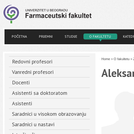
POČETNA
PRIJEMNI
STUDIJE
O FAKULTETU
KATED
Home
>
O fakultetu
>
Redovni profesori
Aleksa
Vanredni profesori
Docenti
Asistenti sa doktoratom
Asistenti
Saradnici u visokom obrazovanju
Saradnici u nastavi