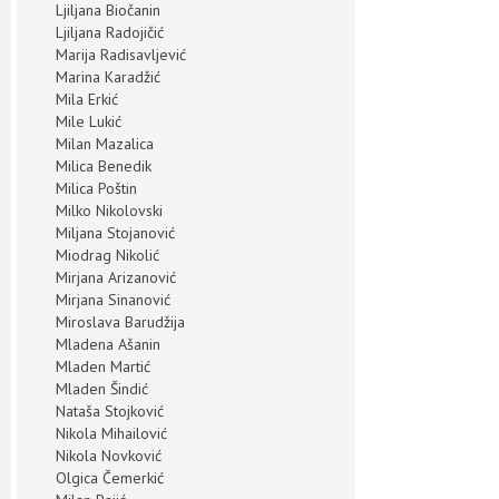
Ljiljana Biočanin
Ljiljana Radojičić
Marija Radisavljević
Marina Karadžić
Mila Erkić
Mile Lukić
Milan Mazalica
Milica Benedik
Milica Poštin
Milko Nikolovski
Miljana Stojanović
Miodrag Nikolić
Mirjana Arizanović
Mirjana Sinanović
Miroslava Barudžija
Mladena Ašanin
Mladen Martić
Mladen Šindić
Nataša Stojković
Nikola Mihailović
Nikola Novković
Olgica Čemerkić