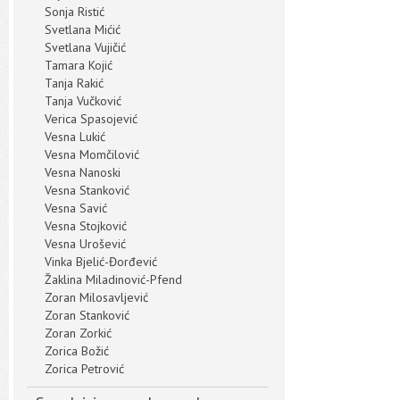
Sonja Ristić
Svetlana Mićić
Svetlana Vujičić
Tamara Kojić
Tanja Rakić
Tanja Vučković
Verica Spasojević
Vesna Lukić
Vesna Momčilović
Vesna Nanoski
Vesna Stanković
Vesna Savić
Vesna Stojković
Vesna Urošević
Vinka Bjelić-Đorđević
Žaklina Miladinović-Pfend
Zoran Milosavljević
Zoran Stanković
Zoran Zorkić
Zorica Božić
Zorica Petrović