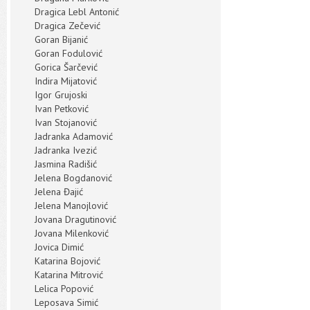
Dragica Lebl Antonić
Dragica Zečević
Goran Bijanić
Goran Fodulović
Gorica Šarčević
Indira Mijatović
Igor Grujoski
Ivan Petković
Ivan Stojanović
Jadranka Adamović
Jadranka Ivezić
Jasmina Radišić
Jelena Bogdanović
Jelena Đajić
Jelena Manojlović
Jovana Dragutinović
Jovana Milenković
Jovica Dimić
Katarina Bojović
Katarina Mitrović
Lelica Popović
Leposava Simić