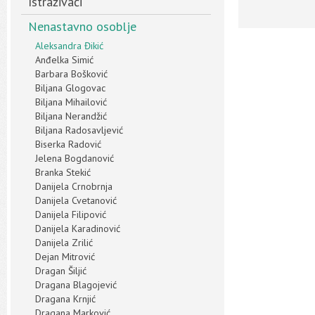
Istraživači
Nenastavno osoblje
Aleksandra Đikić
Anđelka Simić
Barbara Bošković
Biljana Glogovac
Biljana Mihailović
Biljana Nerandžić
Biljana Radosavljević
Biserka Radović
Jelena Bogdanović
Branka Stekić
Danijela Crnobrnja
Danijela Cvetanović
Danijela Filipović
Danijela Karadinović
Danijela Zrilić
Dejan Mitrović
Dragan Šiljić
Dragana Blagojević
Dragana Krnjić
Dragana Marković