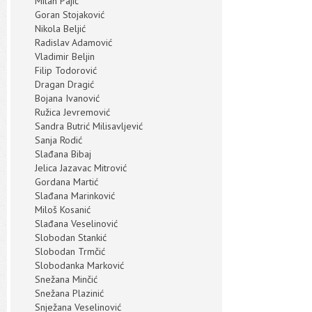
Milan Pajić
Goran Stojaković
Nikola Beljić
Radislav Adamović
Vladimir Beljin
Filip Todorović
Dragan Dragić
Bojana Ivanović
Ružica Jevremović
Sandra Butrić Milisavljević
Sanja Rodić
Slađana Bibaj
Jelica Jazavac Mitrović
Gordana Martić
Slađana Marinković
Miloš Kosanić
Slađana Veselinović
Slobodan Stankić
Slobodan Trmčić
Slobodanka Marković
Snežana Minčić
Snežana Plazinić
Snježana Veselinović